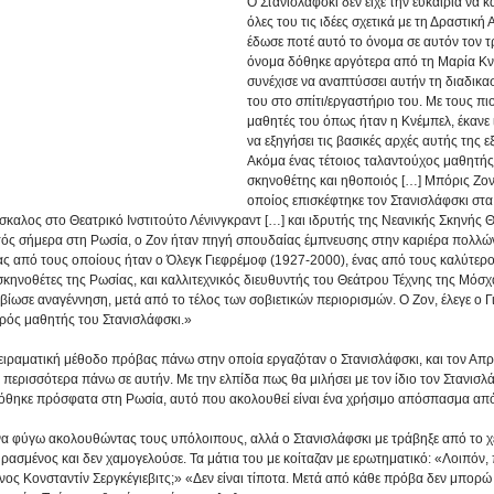
Ο Στανισλάφσκι δεν είχε την ευκαιρία να
όλες του τις ιδέες σχετικά με τη Δραστική 
έδωσε ποτέ αυτό το όνομα σε αυτόν τον 
όνομα δόθηκε αργότερα από τη Μαρία Κνέ
συνέχισε να αναπτύσσει αυτήν τη διαδικασ
του στο σπίτι/εργαστήριο του. Με τους πι
μαθητές του όπως ήταν η Κνέμπελ, έκανε 
να εξηγήσει τις βασικές αρχές αυτής της 
Ακόμα ένας τέτοιος ταλαντούχος μαθητής 
σκηνοθέτης και ηθοποιός […] Μπόρις Ζον
οποίος επισκέφτηκε τον Στανισλάφσκι στα 
σκαλος στο Θεατρικό Ινστιτούτο Λένινγκραντ […] και ιδρυτής της Νεανικής Σκηνής Θ
νωστός σήμερα στη Ρωσία, ο Ζον ήταν πηγή σπουδαίας έμπνευσης στην καριέρα πολλ
ς από τους οποίους ήταν ο Όλεγκ Γιεφρέμοφ (1927-2000), ένας από τους καλύτερου
κηνοθέτες της Ρωσίας, και καλλιτεχνικός διευθυντής του Θεάτρου Τέχνης της Μόσχ
βίωσε αναγέννηση, μετά από το τέλος των σοβιετικών περιορισμών. Ο Ζον, έλεγε ο Γ
πρός μαθητής του Στανισλάφσκι.»
ειραματική μέθοδο πρόβας πάνω στην οποία εργαζόταν ο Στανισλάφσκι, και τον Απρί
ι περισσότερα πάνω σε αυτήν. Με την ελπίδα πως θα μιλήσει με τον ίδιο τον Στανισλ
δόθηκε πρόσφατα στη Ρωσία, αυτό που ακολουθεί είναι ένα χρήσιμο απόσπασμα απ
α φύγω ακολουθώντας τους υπόλοιπους, αλλά ο Στανισλάφσκι με τράβηξε από το χέρ
ρασμένος και δεν χαμογελούσε. Τα μάτια του με κοίταζαν με ερωτηματικό: «Λοιπόν,
σμένος Κονσταντίν Σεργκέγιεβιτς;» «Δεν είναι τίποτα. Μετά από κάθε πρόβα δεν μπορ