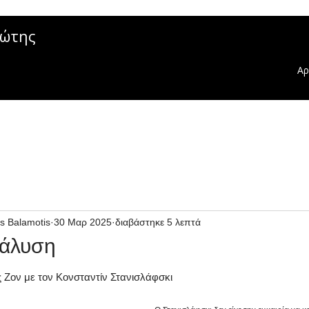
μώτης
Αρ
s Balamotis
30 Μαρ 2025
διαβάστηκε 5 λεπτά
νάλυση
 Ζον με τον Κονσταντίν Στανισλάφσκι