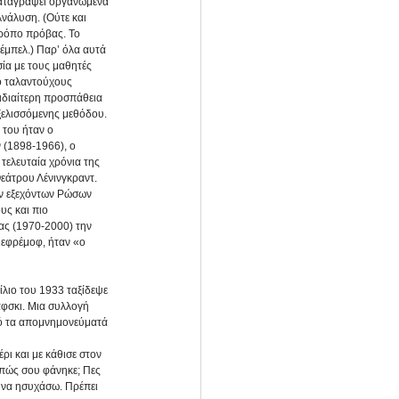
 καταγράψει οργανωμένα 
Ανάλυση. (Ούτε και 
τρόπο πρόβας. Το 
μπελ.) Παρ’ όλα αυτά 
ία με τους μαθητές 
ο ταλαντούχους 
ιδιαίτερη προσπάθεια 
εξελισσόμενης μεθόδου. 
του ήταν ο 
 (1898-1966), ο 
τελευταία χρόνια της 
εάτρου Λένινγκραντ. 
ών εξεχόντων Ρώσων 
ς και πιο 
ας (1970-2000) την 
ιεφρέμοφ, ήταν «ο 
λιο του 1933 ταξίδεψε 
άφσκι. Μια συλλογή 
ό τα απομνημονεύματά 
ι και με κάθισε στον 
 πώς σου φάνηκε; Πες 
ώ να ησυχάσω. Πρέπει 