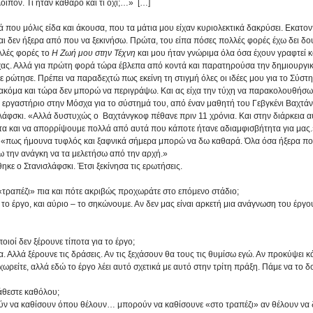
ιπόν. Τι ήταν καθαρό και τι όχι;…»  […]
ου μόλις είδα και άκουσα, που τα μάτια μου είχαν κυριολεκτικά δακρύσει. Εκατον
ι δεν ήξερα από που να ξεκινήσω. Πρώτα, του είπα πόσες πολλές φορές έχω δει δου
λλές φορές το 
Η Ζωή μου στην Τέχνη
 και μου ήταν γνώριμα όλα όσα έχουν γραφτεί κα
χας. Αλλά για πρώτη φορά τώρα έβλεπα από κοντά και παρατηρούσα την δημιουργική
ε ρώτησε. Πρέπει να παραδεχτώ πως εκείνη τη στιγμή όλες οι ιδέες μου για το Σύστη
 ακόμα και τώρα δεν μπορώ να περιγράψω. Και ας είχα την τύχη να παρακολουθήσω 
ς εργαστήριο στην Μόσχα για το σύστημά του, από έναν μαθητή του Γεβγκένι Βαχτά
λάφσκι. «Αλλά δυστυχώς ο  Βαχτάνγκοφ πέθανε πριν 11 χρόνια. Και στην διάρκεια α
 και να απορρίψουμε πολλά από αυτά που κάποτε ήτανε αδιαμφισβήτητα για μας.
 «πως ήμουνα τυφλός και ξαφνικά σήμερα μπορώ να δω καθαρά. Όλα όσα ήξερα πο
ω την ανάγκη να τα μελετήσω από την αρχή.»
ε ο Στανισλάφσκι. Έτσι ξεκίνησα τις ερωτήσεις.
τραπέζι» πια και πότε ακριβώς προχωράτε στο επόμενο στάδιο;
ο έργο, και αύριο – το σηκώνουμε. Αν δεν μας είναι αρκετή μια ανάγνωση του έργο
ιοί δεν ξέρουνε τίποτα για το έργο;
α. Αλλά ξέρουνε τις δράσεις. Αν τις ξεχάσουν θα τους τις θυμίσω εγώ. Αν προκύψει 
χωρείτε, αλλά εδώ το έργο λέει αυτό σχετικά με αυτό στην τρίτη πράξη. Πάμε να το δο
άθεστε καθόλου;
ν να καθίσουν όπου θέλουν… μπορούν να καθίσουνε «στο τραπέζι» αν θέλουν να δ