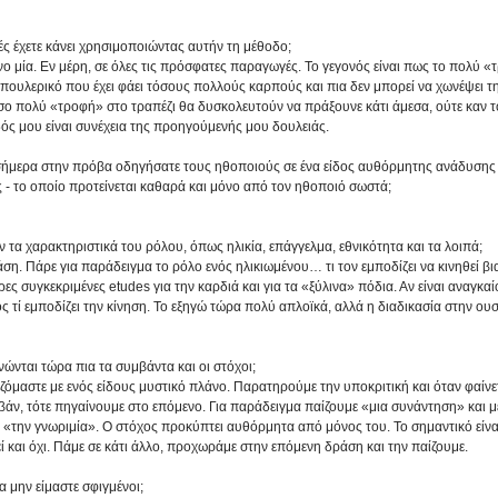
ς έχετε κάνει χρησιμοποιώντας αυτήν τη μέθοδο;
μία. Εν μέρη, σε όλες τις πρόσφατες παραγωγές. Το γεγονός είναι πως το πολύ «τρ
ουλερικό που έχει φάει τόσους πολλούς καρπούς και πια δεν μπορεί να χωνέψει την 
ο πολύ «τροφή» στο τραπέζι θα δυσκολευτούν να πράξουνε κάτι άμεσα, ούτε καν τ
ός μου είναι συνέχεια της προηγούμενής μου δουλειάς.
ήμερα στην πρόβα οδηγήσατε τους ηθοποιούς σε ένα είδος αυθόρμητης ανάδυσης 
 - το οποίο προτείνεται καθαρά και μόνο από τον ηθοποιό σωστά;
α χαρακτηριστικά του ρόλου, όπως ηλικία, επάγγελμα, εθνικότητα και τα λοιπά;
. Πάρε για παράδειγμα το ρόλο ενός ηλικιωμένου… τι τον εμποδίζει να κινηθεί βια
ρες συγκεκριμένες etudes για την καρδιά και για τα «ξύλινα» πόδια. Αν είναι αναγκαίο
 τί εμποδίζει την κίνηση. Το εξηγώ τώρα πολύ απλοϊκά, αλλά η διαδικασία στην ουσί
ώνται τώρα πια τα συμβάντα και οι στόχοι;
όμαστε με ενός είδους μυστικό πλάνο. Παρατηρούμε την υποκριτική και όταν φαίνετ
άν, τότε πηγαίνουμε στο επόμενο. Για παράδειγμα παίζουμε «μια συνάντηση» και με
«την γνωριμία». Ο στόχος προκύπτει αυθόρμητα από μόνος του. Το σημαντικό είνα
ί και όχι. Πάμε σε κάτι άλλο, προχωράμε στην επόμενη δράση και την παίζουμε.
 μην είμαστε σφιγμένοι;