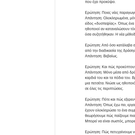
που έχει προκύψει.
Ερώτηση: Ποιες νέες παραγωγέ
Απάντηση: Ολοκληρωμένα, μόνο 
είδος «δυσπεψίας». Όπως ένα π
ηθοποιοί αν καταναλώσουν τόσ
όσα συζητήθηκαν. Η νέα μέθοδ
Ερώτηση: Από όσο κατάλαβα σ
από την διαδικασία της δράσης
Απάντηση: Βεβαίως.
Ερώτηση: Και πώς προκύπτουν τ
Απάντηση: Μόνο μέσα από δράση
καρδιά του και τα πόδια του. Β
μια πετσέτα. Νιώσε ως ηθοποιός
σε όλες τις περιπτώσεις.
Ερώτηση: Πότε και πώς εξερευν
Απάντηση: Όπως έχω πει, εργαζ
έχουν ολοκληρώσει το ένα συμβ
θεωρήσουμε πώς παίζουμε πια 
Μπορεί να είναι σωστός, μπορε
Ερώτηση: Πώς πετυχαίνουμε να