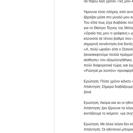
να πάρω λίγο χρόνο. Πες μου λο
Ήμουνα τόσο πλήρης από αυτά π
έβραζαν μέσα στο μυαλό μου κα
Του είπα πως είχα διαβάσει πο
για το Θέατρο Τέχνης της Μόσ
«Ωραία πες μου τι γράφανε;» μ
κλονιστεί σε τέτοιο βαθμό που
σημερινή συνάντηση ένα διετέ
«Α, πολύ ωραία» είπε ο Στανισ
ξανασκεφτούμε πολλά πράγματα
αίσθηση» του εξομολογήθηκα,
πολύ διαφορετικά τώρα, και έχ
«Ρώτησέ με λοιπόν» προσφέρθηκ
Ερώτηση: Πόσο χρόνο κάνετε «
Απάντηση: Σήμερα διαβάζουμε τ
ξανά.
Ερώτηση: Ακόμα και αν οι ηθοπο
Απάντηση: Δεν ξέρουνε τα λόγι
κοιτάξουμε το κείμενο: «με συγ
Ερώτηση: Με άλλα λόγια δεν κ
Απάντηση: Οι ηθοποιοί μπορού