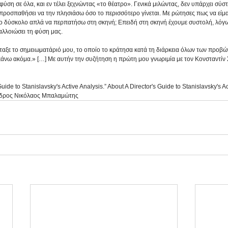
ση σε όλα, και εν τέλει ξεχνώντας «το θέατρο». Γενικά μιλώντας, δεν υπάρχει σύσ
προσπαθήσει να την πλησιάσω όσο το περισσότερο γίνεται. Με ρώτησες πως να είμα
τόσο δύσκολο απλά να περπατήσω στη σκηνή; Επειδή στη σκηνή έχουμε συστολή, λόγ
αλλοιώσει τη φύση μας.
ίταξε το σημειωματάριό μου, το οποίο το κράτησα κατά τη διάρκεια όλων των προβών
άνω ακόμα.» […] Με αυτήν την συζήτηση η πρώτη μου γνωριμία με τον Κονσταντίν Σ
ide to Stanislavsky's Active Analysis.” About A Director's Guide to Stanislavsky's A
ανδρος Νικόλαος Μπαλαμώτης