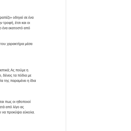
απέζι» οδηγεί σε ένα 
τροφή, έτσι και οι 
ο ένα εκατοστό από 
του χαρακτήρα μέσα 
στικά; Ας πούμε η 
, δένεις τα πόδια με 
α της παραμένει η ίδια 
αι πως οι ηθοποιοί 
τά από λίγο ας 
ι να προκύψει εύκολα. 