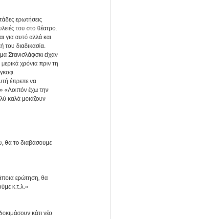
τάδες ερωτήσεις 
λειές του στο θέατρο. 
ι για αυτό αλλά και 
 του διαδικασία. 
μα Στανισλάφσκι είχαν 
μερικά χρόνια πριν τη 
νγκοφ.
υτή έπρεπε να 
» «Λοιπόν έχω την 
λύ καλά μοιάζουν 
υ, θα το διαβάσουμε 
κάποια ερώτηση, θα 
ύμε κ.τ.λ.»
οκιμάσουν κάτι νέο 