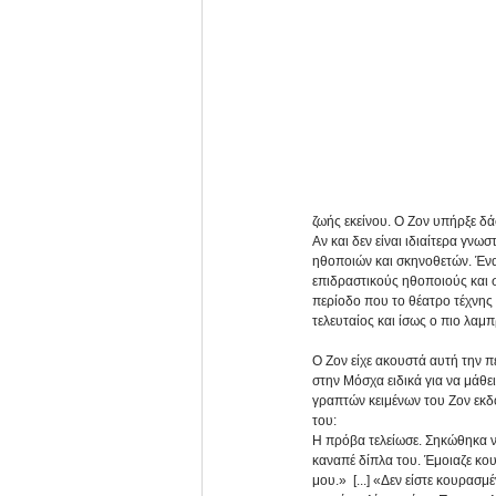
ζωής εκείνου. Ο Ζον υπήρξε δά
Αν και δεν είναι ιδιαίτερα γ
ηθοποιών και σκηνοθετών. Ένα
επιδραστικούς ηθοποιούς και σ
περίοδο που το θέατρο τέχνης 
τελευταίος και ίσως ο πιο λαμ
Ο Ζον είχε ακουστά αυτή την π
στην Μόσχα ειδικά για να μάθε
γραπτών κειμένων του Ζον εκ
του:
Η πρόβα τελείωσε. Σηκώθηκα ν
καναπέ δίπλα του. Έμοιαζε κου
μου.»  [...] «Δεν είστε κουρα