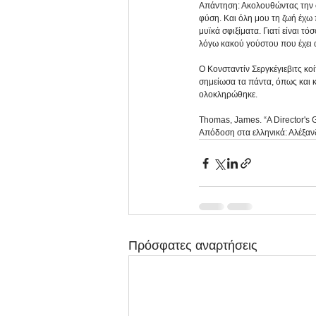
Απάντηση: Ακολουθώντας την φύ
φύση. Και όλη μου τη ζωή έχω 
μυϊκά σφιξίματα. Γιατί είναι 
λόγω κακού γούστου που έχει 
Ο Κονσταντίν Σεργκέγιεβιτς κο
σημείωσα τα πάντα, όπως και κ
ολοκληρώθηκε.
Thomas, James. “A Director's Gu
Απόδοση στα ελληνικά: Αλέξ
Πρόσφατες αναρτήσεις