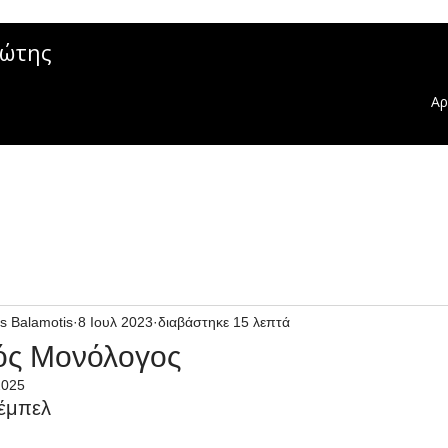
μώτης
Αρ
s Balamotis
8 Ιουλ 2023
διαβάστηκε 15 λεπτά
ός Μονόλογος
2025
έμπελ