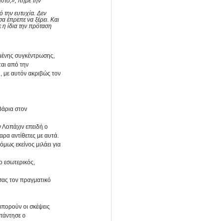
υτό;», πήρε την 
 την ευτυχία. Δεν 
α έπρεπε να ξέρει. Και 
 η ίδια την πρόταση 
σμένης συγκέντρωσης, 
ται από την 
, με αυτόν ακριβώς τον 
Βάρια στον 
ν Λοπάχιν επειδή ο 
ρα αντίθετες με αυτά. 
όμως εκείνος μιλάει για 
ο εσωτερικός, 
σας τον πραγματικό 
μπορούν οι σκέψεις 
πάντησε ο 