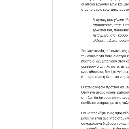
οι οποίοι έρχονται ξανά και ξα
όταν το άγριο εσωτερικό μαρτύ
Η αγάπη μου γίνεται όλο
απομακρυνόμαστε. Ωστόσ
ερωμένη του, παθιασμένα
πεταγμένοι στον κόσμο μ
άλλους; ... Δεν μπορώ 
Στη λογοτεχνία, ο "εσωτερικός
την ανάγκη για έναν ιδιαίτερα
ηθοποιοί δεν μπαίνουν στον κό
σκεφτούν σιωπηλά αυτές τις α
ένας ηθοποιός δεν έχει γνήσιες
ότι τώρα είναι η ώρα του να μιλ
Ο Στανισλάφσκι πρότεινε να με
Όταν ένα άτομο ακούει κάποιο
στη ζωή διεξάγουμε πάντα έναν
συνδέεται πλήρως με το εργαλε
Για να προκύψει ένας αμοιβαίο
μάθει να είναι ανοιχτός στον α
συγκεκριμένη διαδρομή σκέψης
την επαυξημένη αντίληψη των 