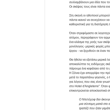
συλλαμβάνουν μια ιδέα που του
Οι σκέψεις τους είναι πάντα εν
Στη σκηνή οι ηθοποιοί μπορούν,
πάντα ικανοί να συνεχίσουν να
καθοριστική για τη διατήρηση 
Όταν στρεφόμαστε σε λογοτεχν
ατόμου, περιγράφουν τον ειρμό
ένα κλάσμα της ροής των σκέψ
μονόλογος- μερικές φορές μπο
έργου - να ξεχυθούν σε έναν π
Θα ήθελα να εξετάσω μερικά λο
αποκαλύπτει τις ενδόμυχες σκ
πάρουμε ένα κεφάλαιο από το 
Η Σόνια έχει απορρίψει την πρ
μετά το παραπάνω γεγονός, ο 
για λόγους που σας είναι γνωσ
στο Hotel d'Angleterre". Όταν 
επικεντρώνεται αποκλειστικά στ
Ο Ντολόχοφ δεν άκουγε 
μια σύντομη ματιά στο 
τραπέζι που ήταν γεμάτ