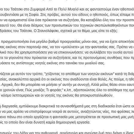
ο του Τσάτσκι στο 
Συμφορά Από το Πολύ Μυαλό
 και ας φανταστούμε έναν ηθοποιό
α κουβεντιάσει με τη Σοφία. Στις πρόβες, αυτού του είδους ο ηθοποιός, όπως είπαμε
ον να οραματιστεί όλα όσα πρόκειται να συζητήσει, θα καταβάλει όλη του την προσπά
 εαυτό του. Θα είναι δέσμιος των προσωπικών του τεχνικών σκοπών/καθηκόντων που
δράσεις του Τσάτσκι. Ο Στανισλάφσκι, σχετικά με το θέμα, μας είπε το εξής: 
ε πραγματοποιήσει ένα μεγάλο βαθμό προεργασίας μόνοι σας, για να έχετε αποκτήσει
 σας εικόνες στον παρτενέρ σας, να τον «μολύνετε» με την φαντασίας σας. Πρέπει να
υλικό που θα χρησιμοποιήσετε για να επικοινωνήσετε: να συλλάβετε την ουσία αυτού
τε τα γεγονότα που πρόκειται να συζητήσετε, και τις προτεινόμενες συνθήκες που π
άσετε τις αντίστοιχες νοητές εικόνες στο ταινιάκι του μυαλού σας. 
άζεται με αυτόν τον τρόπο, "χτίζοντας το απόθεμα των νοητών εικόνων" κατά τη διάρ
ας, ανακαλύπτει αρχικά ότι οι εικόνες που αναδύονται είναι θολές. Ας πούμε, η ηθ
 Αρχικά, δεν θα μπορέσει να μιλήσει γι' αυτήν με συνοχή. Αλλά μόλις θέσει στον εαυτ
 χρονών είναι; Πώς μοιάζει; Τι φοράει;" κ.λπ., αξιοποιώντας όλο το απόθεμα της εμπ
ν κόσμο λεπτομερειών και οι νοητές της εικόνες θα αποκρυσταλλωθούν.
διεργασία, εμπλέκουμε διακριτικά τα συναισθήματά μας στη διαδικασία έτσι ώστε ο
ι να μας αρέσει να επιστρέφουμε νοερά σε αυτούς, αναζητώντας νέες, πιο φρέσκες λε
μενο πάνω στο οποίο εργάζεται η φαντασία μας μετατρέπεται σε προσωπική μας μνήμ
ίς το οποίο δεν είναι δυνατή καμία δημιουργική εργασία.
μούς του Λέβιν για την ανθυγιεινή, αργόσχολη και ανούσια ζωή που διάγει ο ίδιος κ