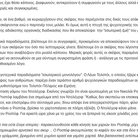
ς έχει θέσει κάποιος. Διαφωνούν, αντικρούουν ή συμφωνούν με τους άλλους αλλά κα
εργές και συγκεκριμένες.
 σε ένα βαθμό, να κυριαρχήσουν στις σκέψεις που περιέχονται στις δικές τους ατάκε
 σκέφτονται ενώ ο παρτενέρ τους μιλάει. Κι όμως αυτή η πτυχή της ψυχοτεχνικής του
της αδιάκοπης οργανικής διαδικασίας που θα αποκαλύψει  την "εσωτερική ζωή" του
ικά παραδείγματα, βλέπουμε ότι οι συγγραφείς, προκειμένου να αποκαλύψουν τον 
 των σκέψεών του όσο πιο λεπτομερώς γίνετε. Βλέπουμε ότι οι σκέψεις που λέγοντα
εων που αναβλύζουν στο μυαλό κάποιου. Μερικές φορές αυτές οι σκέψεις παραμένο
ρεί να εκτονωθούν σε μια σύντομη συγκρατημένη φράση ή - ανάλογα με τις προτειν
αθιασμένο λόγο.
γοτεχνικά παραδείγματα "εσωτερικού μονολόγου". Ο Λέων Τολστόι, ο οποίος ήξερε 
έψεις των ανθρώπων, παρέχει έναν τεράστιο αριθμό ψυχολογικών παραδειγμάτων αυτ
μυθιστόρημα του Τολστόι 
Πόλεμος και Ειρήνη
.
όταση γάμου του Ντολόχοφ. Εκείνος γνωρίζει ότι είναι ερωτευμένη με τον Νικολάι Ρο
Ροστόφ λαμβάνει ένα σημείωμα από τον Ντολόχοφ: "Καθώς δεν σκοπεύω να επισκεφ
τοί, και επιστρέφω στο σύνταγμά μου, δίνω απόψε ένα αποχαιρετιστήριο πάρτι, φίλοι
φτάνει ο Ροστόφ, βρίσκει το χαρτοπαίγνιο σε πλήρη εξέλιξη. Ο Ντολόχοφ κάνει μάνα. 
ον Ροστόφ. Για αρκετή ώρα χάνει με το χρέος του να ξεπερνά τις είκοσι χιλιάδες ρού
πια ούτε έλεγε ιστορίες- παρακολουθούσε κάθε κίνηση των χεριών του Ροστόφ, ρίχν
σημειωμένο αρνητικό του σκορ ... Ο Ροστόφ ακουμπώντας το κεφάλι του και στα δύο τ
ο γράμματα, βρεγμένο από χυμένο κρασί και γεμάτο χαρτιά. Μια βασανιστική εντύπω