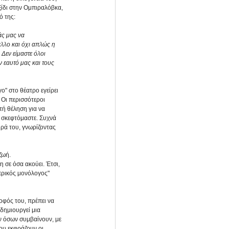
ξίδι στην Ομπιραλόβκα, 
ό της:
άς μας να 
λλο και όχι απλώς η 
Δεν είμαστε όλοι 
 εαυτό μας και τους 
ο" στο θέατρο εγείρει 
 Οι περισσότεροι 
τή θέληση για να 
 σκεφτόμαστε. Συχνά 
ιρά του, γνωρίζοντας 
ζωή. 
σε όσα ακούει. Έτσι, 
ερικός μονόλογος" 
οφός του, πρέπει να 
δημιουργεί μια 
ν όσων συμβαίνουν, με 
ου εκφράζουν οι 