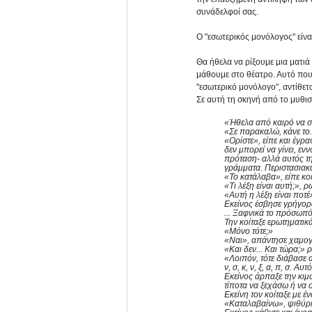
συνάδελφοί σας. 
Ο "εσωτερικός μονόλογος" είνα
Θα ήθελα να ρίξουμε μια ματιά
μάθουμε στο θέατρο. Αυτό που 
"εσωτερικό μονόλογο", αντίθετ
Σε αυτή τη σκηνή από το μυθι
«Ήθελα από καιρό να σε
«Σε παρακαλώ, κάνε το
«Ορίστε», είπε και έγραψ
δεν μπορεί να γίνει, ε
πρόταση- αλλά αυτός τη
γράμματα. Περιστασιακά 
«Το κατάλαβα», είπε κοκ
«Τι λέξη είναι αυτή;», ρ
«Αυτή η λέξη είναι ποτέ»
Εκείνος έσβησε γρήγορα ό
... Ξαφνικά το πρόσωπό
Την κοίταξε ερωτηματικά
«Μόνο τότε;»
«Ναι», απάντησε χαμογ
«Και δεν... Και τώρα;» 
«Λοιπόν, τότε διάβασε 
ν, σ, κ, ν, ξ, α, π, σ.
Εκείνος άρπαξε την κιμ
τίποτα να ξεχάσω ή να
Εκείνη τον κοίταξε με έ
«Καταλαβαίνω», ψιθύρι