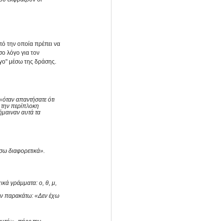
πό την οποία πρέπει να 
ο λόγο για τον 
γο" μέσω της δράσης. 
 «όταν απαντήσατε ότι 
 την περίπλοκη 
ήμαιναν αυτά τα 
 
σω διαφορετικά». 
κά γράμματα: ο, θ, μ, 
ων παρακάτω: «Δεν έχω 