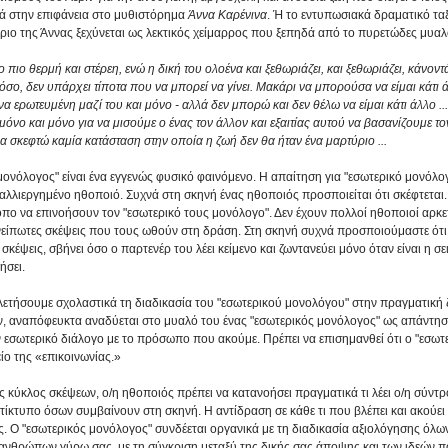
νά στην επιφάνεια στο μυθιστόρημα 
Άννα Καρένινα
. Ή το εντυπωσιακά δραματικό τα
ριο της Άννας ξεχύνεται ως λεκτικός χείμαρρος που ξεπηδά από το πυρετώδες μυαλ
 πιο θερμή και στέρεη, ενώ η δική του ολοένα και ξεθωριάζει, και ξεθωριάζει, κάνοντ
ο, δεν υπάρχει τίποτα που να μπορεί να γίνει. Μακάρι να μπορούσα να είμαι κάτι ά
 ερωτευμένη μαζί του και μόνο - αλλά δεν μπορώ και δεν θέλω να είμαι κάτι άλλο ... 
όνο και μόνο για να μισούμε ο ένας τον άλλον και εξαιτίας αυτού να βασανίζουμε τον
να σκεφτώ καμία κατάσταση στην οποία η ζωή δεν θα ήταν ένα μαρτύριο ...
 μονόλογος" είναι ένα εγγενώς φυσικό φαινόμενο. Η απαίτηση για "εσωτερικό μονόλογ
 καλλιεργημένο ηθοποιό. Συχνά στη σκηνή ένας ηθοποιός προσποιείται ότι σκέφτεται.
πο να επινοήσουν τον "εσωτερικό τους μονόλογο". Δεν έχουν πολλοί ηθοποιοί αρκε
νείπωτες σκέψεις που τους ωθούν στη δράση. Στη σκηνή συχνά προσποιούμαστε ότι
 σκέψεις, σβήνει όσο ο παρτενέρ του λέει κείμενο και ζωντανεύει μόνο όταν είναι η σε
ήσει. 
λετήσουμε σχολαστικά τη διαδικασία του "εσωτερικού μονολόγου" στην πραγματική 
ν, αναπόφευκτα αναδύεται στο μυαλό του ένας "εσωτερικός μονόλογος" ως απάντηση 
 εσωτερικό διάλογο με το πρόσωπο που ακούμε. Πρέπει να επισημανθεί ότι ο "εσωτ
ίο της «επικοινωνίας.»
ς κύκλος σκέψεων, ο/η ηθοποιός πρέπει να κατανοήσει πραγματικά τι λέει ο/η σύντρ
ντίκτυπο όσων συμβαίνουν στη σκηνή. Η αντίδραση σε κάθε τι που βλέπει και ακούει 
. Ο "εσωτερικός μονόλογος" συνδέεται οργανικά με τη διαδικασία αξιολόγησης όλω
ανθρώπων γύρω σας, με τη σύγκριση μεταξύ της δικής σας άποψης και των ιδεών π