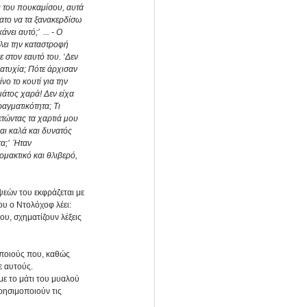
 του πουκαμίσου, αυτά 
νατο να τα ξανακερδίσω 
ει αυτό;’  ... - Ο 
λει την καταστροφή 
ε στον εαυτό του. ‘Δεν 
ατυχία; Πότε άρχισαν 
ο το κουτί για την 
άτος χαρά! Δεν είχα 
αγματικότητα; Τι 
τώντας τα χαρτιά μου 
αι καλά και δυνατός 
α;’  Ήταν 
μακτικό και θλιβερό, 
ψεών του εκφράζεται με 
ου ο Ντολόχοφ λέει: 
ου, σχηματίζουν λέξεις 
ποιούς που, καθώς 
 αυτούς. 
με το μάτι του μυαλού 
ρησιμοποιούν τις 