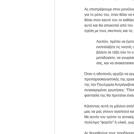
Ας επιστρέψουμε στον μονόλογ
για το ρόλο του, όταν θέλει ν
θέσει στον εαυτό του το καθήκ
αυτό και θα αποκοπεί από τον
σχέση με τους σκοπούς και τις 
Λοιπόν, πρέπει να έχετ
ενσταλάξετε τις νοητές
βάλετε σε τάξη όλο το 
μεταδώσετε, να γνωρίσε
σας, και να ανακατασκευ
Όταν η ηθοποιός αρχίζει να εργ
προπαρασκευαστικής της εργασί
της την Πουλχερία Αντρέγιεβνα.
συγκεκριμένες ερωτήσεις: "Πόσο
φαντασία της θα προτείνει ένα
Κάνοντας αυτή τη μάλλον απλή 
μας να μας γίνουν αγαπητοί κα
Με αυτόν τον τρόπο το αντικεί
πολύτιμο "φορτίο" ή υλικό, χωρ
Ας θυμηθούμε τους προβληματισ