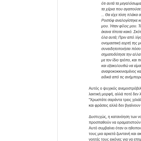
ότι αυτά τα μεγαλόσωμα
τα χέρια που αγαπούσε 
... Θα είχε τόση πλάκα αν
Ροστόφ αναλογίστηκε και
μου. Ήταν φίλος μου. Το
έκανα τίποτα κακό. Σκό
όλα αυτά; Πριν από λίγο
ονομαστική εορτή της μ
συνειδητοποιήσει πόσο 
σηματοδότησε την αλλαγ
με τον ίδιο τρόπο, και
και εξακολουθώ να είμαι 
αναψοκοκκινισμένος και
ειδικά από τις ανήμπορ
Αυτός ο ψυχικός ανεμοστρόβιλο
λεκτική μορφή, αλλά ποτέ δεν 
"Χρωστάτε σαράντα τρεις χιλιάδ
και φράσεις αλλά δεν βγαίνουν 
Δυστυχώς, η κατανόηση των νο
προσπαθούν να οραματιστούν κ
Αυτό συμβαίνει όταν οι ηθοποι
τους μια αρκετά ζωντανή και ακ
νοητές τους εικόνες για να επ