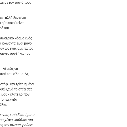
ι με τον εαυτό τους. 
ς, αλλά δεν είναι 
 ηθοποιού είναι 
 ρόλου.
εσωτερικό κόσμο ενός 
ι φωναχτά είναι μόνο 
υν ως ένας ανείπωτος 
όμενες συνθήκες του 
καλά πώς να 
ού του είδους. Ας 
στόφ. Την τρίτη ημέρα 
θώ ξανά το σπίτι σας 
 μου - ελάτε λοιπόν 
Το παιχνίδι 
βλια.
οντας κατά διαστήματα 
ου χέρια, καθόταν στο 
ση τον ταλαιπωρούσε: 