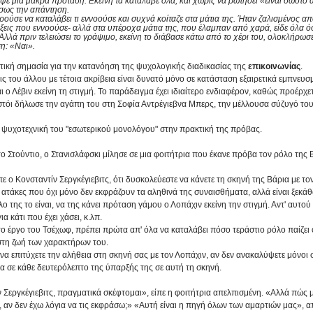
αψε μια μακρά πρόταση. Εκείνη τα κατάλαβε όλα, και χωρίς να ρωτήσει «είναι σωστό α
σως την απάντηση. 
ούσε να καταλάβει τι εννοούσε και συχνά κοίταζε στα μάτια της. Ήταν ζαλισμένος από
έξεις που εννοούσε- αλλά στα υπέροχα μάτια της, που έλαμπαν από χαρά, είδε όλα όσ
Αλλά πριν τελειώσει το γράψιμο, εκείνη το διάβασε κάτω από το χέρι του, ολοκλήρωσε
η: «Ναι».
ετική σημασία για την κατανόηση της ψυχολογικής διαδικασίας της 
επικοινωνίας
. 
εις του άλλου με τέτοια ακρίβεια είναι δυνατό μόνο σε κατάσταση εξαιρετικά εμπνευ
ι ο Λέβιν εκείνη τη στιγμή. Το παράδειγμα έχει ιδιαίτερο ενδιαφέρον, καθώς προέρχε
στόι δήλωσε την αγάπη του στη Σοφία Αντρέγιεβνα Μπερς, την μέλλουσα σύζυγό του
η ψυχοτεχνική του "εσωτερικού μονολόγου" στην πρακτική της πρόβας. 
ο Στούντιο, ο Στανισλάφσκι μίλησε σε μια φοιτήτρια που έκανε πρόβα τον ρόλο της 
ε ο Κονσταντίν Σεργκέγιεβιτς, ότι δυσκολεύεστε να κάνετε τη σκηνή της Βάρια με το
 ατάκες που όχι μόνο δεν εκφράζουν τα αληθινά της συναισθήματα, αλλά είναι ξεκάθα
λο της το είναι, να της κάνει πρόταση γάμου ο Λοπάχιν εκείνη την στιγμή. Αντ' αυτού 
α κάτι που έχει χάσει, κ.λπ. 
ς το έργο του Τσέχωφ, πρέπει πρώτα απ' όλα να καταλάβει πόσο τεράστιο ρόλο παίζει 
τη ζωή των χαρακτήρων του. 
να επιτύχετε την αλήθεια στη σκηνή σας με τον Λοπάχιν, αν δεν ανακαλύψετε μόνοι 
 σε κάθε δευτερόλεπτο της ύπαρξής της σε αυτή τη σκηνή. 
 Σεργκέγιεβιτς, πραγματικά σκέφτομαι», είπε η φοιτήτρια απελπισμένη. «Αλλά πώς 
 αν δεν έχω λόγια να τις εκφράσω;» «Αυτή είναι η πηγή όλων των αμαρτιών μας», α