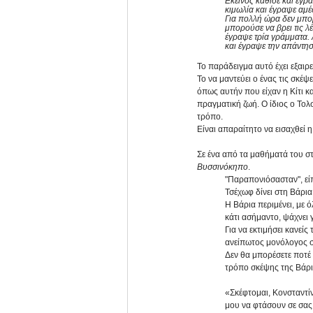
Εκείνος κάθισε και έγρ
κιμωλία και έγραψε αμέ
Για πολλή ώρα δεν μπορ
μπορούσε να βρει τις λ
έγραψε τρία γράμματα. 
και έγραψε την απάντησ
Το παράδειγμα αυτό έχει εξαιρ
Το να μαντεύει ο ένας τις σκέψ
όπως αυτήν που είχαν η Κίτι κα
πραγματική ζωή. Ο ίδιος ο Τολ
τρόπο. 
Είναι απαραίτητο να εισαχθεί 
Σε ένα από τα μαθήματά του στ
Βυσσινόκηπο
. 
"Παραπονιόσασταν", είπ
Τσέχωφ δίνει στη Βάρια
Η Βάρια περιμένει, με ό
κάτι ασήμαντο, ψάχνει γι
Για να εκτιμήσει κανεί
ανείπωτος μονόλογος σ
Δεν θα μπορέσετε ποτέ 
τρόπο σκέψης της Βάρια
«Σκέφτομαι, Κονσταντίν
μου να φτάσουν σε σας,