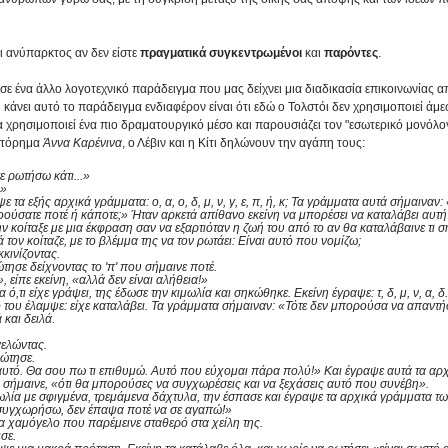
ι ανύπαρκτος αν δεν είστε 
πραγματικά συγκεντρωμένοι
 και 
παρόντες
. 
 σε ένα άλλο λογοτεχνικό παράδειγμα που μας δείχνει μια διαδικασία επικοινωνίας α
κάνει αυτό το παράδειγμα ενδιαφέρον είναι ότι εδώ ο Τολστόι δεν χρησιμοποιεί άμεσ
α χρησιμοποιεί ένα πιο δραματουργικό μέσο και παρουσιάζει τον "εσωτερικό μονόλο
στόρημα 
Άννα Καρένινα
, ο Λέβιν και η Κίτι δηλώνουν την αγάπη τους: 
 ρωτήσω κάτι...»
.»
ε τα εξής αρχικά γράμματα: ο, α, ο, δ, μ, ν, γ, ε, π, ή, κ; Τα γράμματα αυτά σήμαιναν:
ννοούσατε ποτέ ή κάποτε;» Ήταν αρκετά απίθανο εκείνη να μπορέσει να καταλάβει αυτή
ν κοίταξε με μια έκφραση σαν να εξαρτιόταν η ζωή του από το αν θα καταλάβαινε τι σ
τον κοίταζε, με το βλέμμα της να τον ρωτάει: Είναι αυτό που νομίζω; 
κινίζοντας. 
ώτησε δείχνοντας το 'π' που σήμαινε ποτέ. 
, είπε εκείνη, «αλλά δεν είναι αλήθεια!»
,τι είχε γράψει, της έδωσε την κιμωλία και σηκώθηκε. Εκείνη έγραψε: τ, δ, μ, ν, α, δ.
 του έλαμψε: είχε καταλάβει. Τα γράμματα σήμαιναν: «Τότε δεν μπορούσα να απαντή
 και δειλά. 
ελώντας. 
ρώτησε. 
αυτό. Θα σου πω τι επιθυμώ. Αυτό που εύχομαι πάρα πολύ!» Και έγραψε αυτά τα αρχι
 Αυτό σήμαινε, «ότι θα μπορούσες να συγχωρέσεις και να ξεχάσεις αυτό που συνέβη». 
ωλία με σφιγμένα, τρεμάμενα δάχτυλα, την έσπασε και έγραψε τα αρχικά γράμματα τ
 συγχωρήσω, δεν έπαψα ποτέ να σε αγαπώ!» 
να χαμόγελο που παρέμεινε σταθερό στα χείλη της. 
σε. 