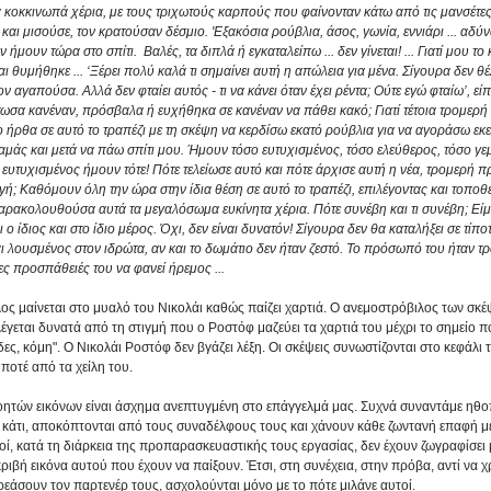
 κοκκινωπά χέρια, με τους τριχωτούς καρπούς που φαίνονταν κάτω από τις μανσέτες
και μισούσε, τον κρατούσαν δέσμιο. 'Εξακόσια ρούβλια, άσος, γωνία, εννιάρι ... αδύ
 ήμουν τώρα στο σπίτι.  Βαλές, τα διπλά ή εγκαταλείπω ... δεν γίνεται! ... Γιατί μου το κάν
 θυμήθηκε ... ‘Ξέρει πολύ καλά τι σημαίνει αυτή η απώλεια για μένα. Σίγουρα δεν θέ
ν αγαπούσα. Αλλά δεν φταίει αυτός - τι να κάνει όταν έχει ρέντα; Ούτε εγώ φταίω’, είπ
τωσα κανέναν, πρόσβαλα ή ευχήθηκα σε κανέναν να πάθει κακό; Γιατί τέτοια τρομερή 
 ήρθα σε αυτό το τραπέζι με τη σκέψη να κερδίσω εκατό ρούβλια για να αγοράσω εκείν
αμάς και μετά να πάω σπίτι μου. Ήμουν τόσο ευτυχισμένος, τόσο ελεύθερος, τόσο γεμ
ευτυχισμένος ήμουν τότε! Πότε τελείωσε αυτό και πότε άρχισε αυτή η νέα, τρομερή πρ
ή; Καθόμουν όλη την ώρα στην ίδια θέση σε αυτό το τραπέζι, επιλέγοντας και τοποθε
 παρακολουθούσα αυτά τα μεγαλόσωμα ευκίνητα χέρια. Πότε συνέβη και τι συνέβη; Είμ
ο ίδιος και στο ίδιο μέρος. Όχι, δεν είναι δυνατόν! Σίγουρα δεν θα καταλήξει σε τίποτ
 λουσμένος στον ιδρώτα, αν και το δωμάτιο δεν ήταν ζεστό. Το πρόσωπό του ήταν τρο
ες προσπάθειές του να φανεί ήρεμος ...
ς μαίνεται στο μυαλό του Νικολάι καθώς παίζει χαρτιά. Ο ανεμοστρόβιλος των σκέ
λέγεται δυνατά από τη στιγμή που ο Ροστόφ μαζεύει τα χαρτιά του μέχρι το σημείο π
ες, κόμη". Ο Νικολάι Ροστόφ δεν βγάζει λέξη. Οι σκέψεις συνωστίζονται στο κεφάλι τ
ποτέ από τα χείλη του. 
ητών εικόνων είναι άσχημα ανεπτυγμένη στο επάγγελμά μας. Συχνά συναντάμε ηθο
άτι, αποκόπτονται από τους συναδέλφους τους και χάνουν κάθε ζωντανή επαφή με
οί, κατά τη διάρκεια της προπαρασκευαστικής τους εργασίας, δεν έχουν ζωγραφίσει 
ριβή εικόνα αυτού που έχουν να παίξουν. Έτσι, στη συνέχεια, στην πρόβα, αντί να χ
ηρεάσουν τον παρτενέρ τους, ασχολούνται μόνο με το πότε μιλάνε αυτοί. 