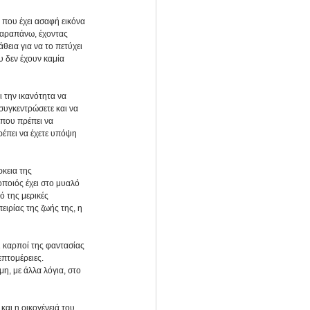
 που έχει ασαφή εικόνα 
 παραπάνω, έχοντας 
θεια για να το πετύχει 
 δεν έχουν καμία 
 την ικανότητα να 
 συγκεντρώσετε και να 
 που πρέπει να 
ρέπει να έχετε υπόψη 
κεια της 
οποιός έχει στο μυαλό 
ό της μερικές 
ειρίας της ζωής της, η 
ι καρποί της φαντασίας 
πτομέρειες. 
η, με άλλα λόγια, στο 
αι η οικογένειά του, 